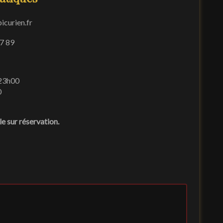
icurien.fr
7 89
 23h00
0
le sur réservation.