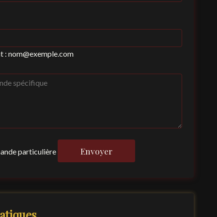
at : nom@exemple.com
Envoyer
mande particulière
atiques