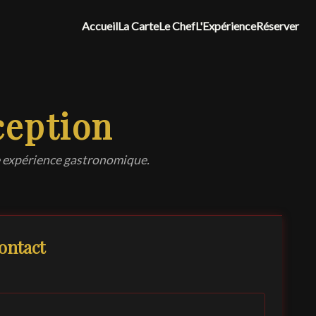
Accueil
La Carte
Le Chef
L'Expérience
Réserver
ception
re expérience gastronomique.
ontact